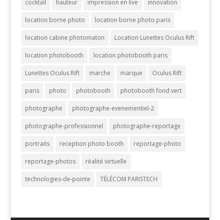
cocktail
hauteur
impression en live
innovation
location borne photo
location borne photo paris
location cabine photomaton
Location Lunettes Oculus Rift
location photobooth
location photobooth paris
Lunettes Oculus Rift
marche
marque
Oculus Rift
paris
photo
photobooth
photobooth fond vert
photographe
photographe-evenementiel-2
photographe-professionnel
photographe-reportage
portraits
reception photo booth
reportage-photo
reportage-photos
réalité virtuelle
technologies-de-pointe
TÉLÉCOM PARISTECH