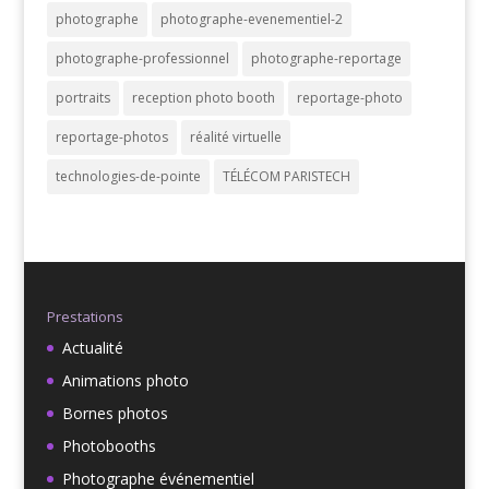
photographe
photographe-evenementiel-2
photographe-professionnel
photographe-reportage
portraits
reception photo booth
reportage-photo
reportage-photos
réalité virtuelle
technologies-de-pointe
TÉLÉCOM PARISTECH
Prestations
Actualité
Animations photo
Bornes photos
Photobooths
Photographe événementiel