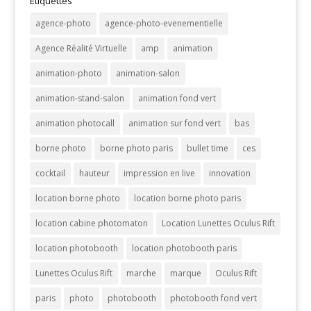
Etiquettes
agence-photo
agence-photo-evenementielle
Agence Réalité Virtuelle
amp
animation
animation-photo
animation-salon
animation-stand-salon
animation fond vert
animation photocall
animation sur fond vert
bas
borne photo
borne photo paris
bullet time
ces
cocktail
hauteur
impression en live
innovation
location borne photo
location borne photo paris
location cabine photomaton
Location Lunettes Oculus Rift
location photobooth
location photobooth paris
Lunettes Oculus Rift
marche
marque
Oculus Rift
paris
photo
photobooth
photobooth fond vert