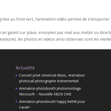
râce au fond vert, l’animation vidéo permet de transporter vo
écran géant sur place, envoyées par mail aux invités ou dire
acebook), les photos et vidéos ainsi obtenues sont les meille
Actualité
Concert privé Universal Music, Animation
photocall-photographe événementiel
Animation photobooth photomontage
Microsoft – Nouvelle XBOX ONE
Animation photobooth happy birth8 pour
Canal+