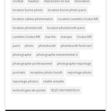
cocktail
hauteur
impression en live
innovation
location borne photo
location borne photo paris
location cabine photomaton
Location Lunettes Oculus Rift
location photobooth
location photobooth paris
Lunettes Oculus Rift
marche
marque
Oculus Rift
paris
photo
photobooth
photobooth fond vert
photographe
photographe-evenementiel-2
photographe-professionnel
photographe-reportage
portraits
reception photo booth
reportage-photo
reportage-photos
réalité virtuelle
technologies-de-pointe
TÉLÉCOM PARISTECH