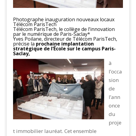
Photographe inauguration nouveaux locaux
Télécom ParisTech
Télécom ParisTech, le collège de l’innovation
par le numérique de Paris-Saclay*
Yves Poilane, directeur de Télécom ParisTech,
précise la
prochaine implantation
stratégique de l’École sur le campus Paris-
Saclay,
à
l’occa
sion
de
l’ann
once
du
proje
t immobilier lauréat. Cet ensemble