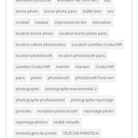
animation photocall
animation sur fond vert
bas
borne photo
borne photo paris
bullet time
ces
cocktail
hauteur
impression en live
innovation
location borne photo
location borne photo paris
location cabine photomaton
Location Lunettes Oculus Rift
location photobooth
location photobooth paris
Lunettes Oculus Rift
marche
marque
Oculus Rift
paris
photo
photobooth
photobooth fond vert
photographe
photographe-evenementiel-2
photographe-professionnel
photographe-reportage
portraits
reception photo booth
reportage-photo
reportage-photos
réalité virtuelle
technologies-de-pointe
TÉLÉCOM PARISTECH