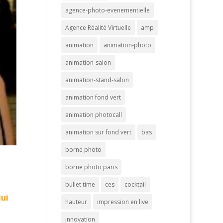
agence-photo-evenementielle
Agence Réalité Virtuelle
amp
animation
animation-photo
animation-salon
animation-stand-salon
animation fond vert
animation photocall
animation sur fond vert
bas
borne photo
borne photo paris
bullet time
ces
cocktail
lui
hauteur
impression en live
innovation