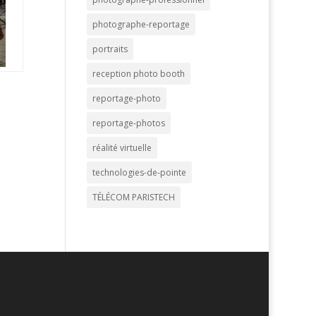
photographe-reportage
portraits
reception photo booth
reportage-photo
reportage-photos
réalité virtuelle
technologies-de-pointe
TÉLÉCOM PARISTECH