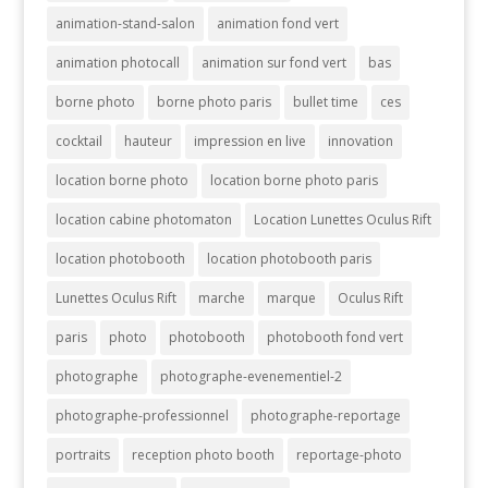
animation-stand-salon
animation fond vert
animation photocall
animation sur fond vert
bas
borne photo
borne photo paris
bullet time
ces
cocktail
hauteur
impression en live
innovation
location borne photo
location borne photo paris
location cabine photomaton
Location Lunettes Oculus Rift
location photobooth
location photobooth paris
Lunettes Oculus Rift
marche
marque
Oculus Rift
paris
photo
photobooth
photobooth fond vert
photographe
photographe-evenementiel-2
photographe-professionnel
photographe-reportage
portraits
reception photo booth
reportage-photo