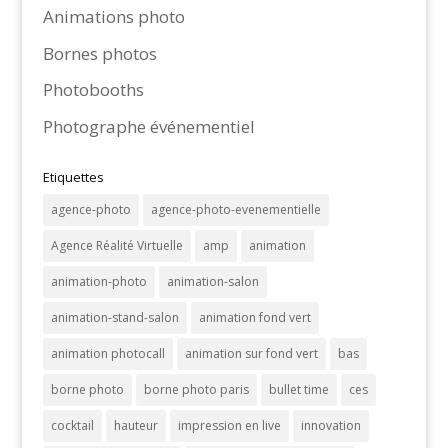
Animations photo
Bornes photos
Photobooths
Photographe événementiel
Etiquettes
agence-photo
agence-photo-evenementielle
Agence Réalité Virtuelle
amp
animation
animation-photo
animation-salon
animation-stand-salon
animation fond vert
animation photocall
animation sur fond vert
bas
borne photo
borne photo paris
bullet time
ces
cocktail
hauteur
impression en live
innovation