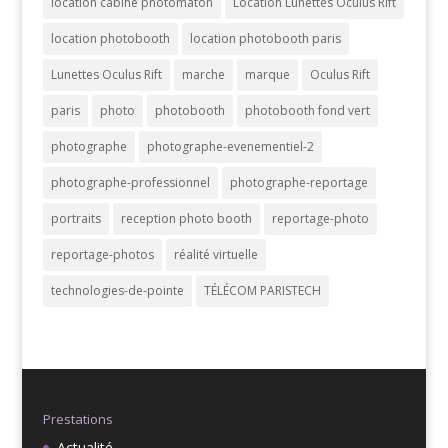
location cabine photomaton
Location Lunettes Oculus Rift
location photobooth
location photobooth paris
Lunettes Oculus Rift
marche
marque
Oculus Rift
paris
photo
photobooth
photobooth fond vert
photographe
photographe-evenementiel-2
photographe-professionnel
photographe-reportage
portraits
reception photo booth
reportage-photo
reportage-photos
réalité virtuelle
technologies-de-pointe
TÉLÉCOM PARISTECH
Prestations
Actualité