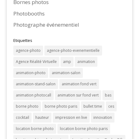
Bornes photos
Photobooths
Photographe événementiel
Etiquettes
agence-photo
agence-photo-evenementielle
Agence Réalité Virtuelle
amp
animation
animation-photo
animation-salon
animation-stand-salon
animation fond vert
animation photocall
animation sur fond vert
bas
borne photo
borne photo paris
bullet time
ces
cocktail
hauteur
impression en live
innovation
location borne photo
location borne photo paris