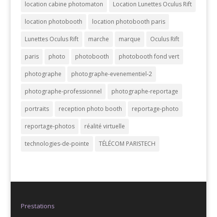
location cabine photomaton
Location Lunettes Oculus Rift
location photobooth
location photobooth paris
Lunettes Oculus Rift
marche
marque
Oculus Rift
paris
photo
photobooth
photobooth fond vert
photographe
photographe-evenementiel-2
photographe-professionnel
photographe-reportage
portraits
reception photo booth
reportage-photo
reportage-photos
réalité virtuelle
technologies-de-pointe
TÉLÉCOM PARISTECH
Prestations