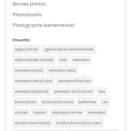
Bornes photos
Photobooths
Photographe événementiel
Etiquettes
agence-photo
agence-photo-evenementielle
Agence Réalité Virtuelle
amp
animation
animation-photo
animation-salon
animation-stand-salon
animation fond vert
animation photocall
animation sur fond vert
bas
borne photo
borne photo paris
bullet time
ces
cocktail
hauteur
impression en live
innovation
location borne photo
location borne photo paris